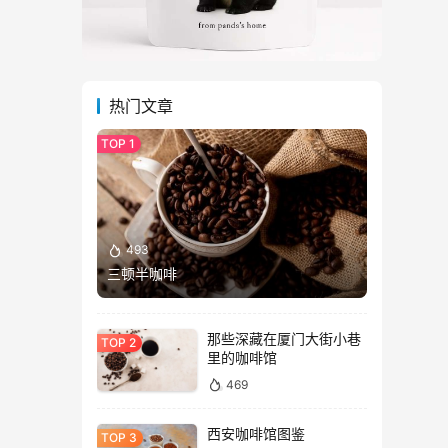
热门文章
493
三顿半咖啡
那些深藏在厦门大街小巷
里的咖啡馆
469
西安咖啡馆图鉴