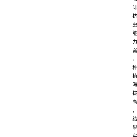
咖
啡
旅
行
探
索
烘
焙
咖
啡
馆
推
荐