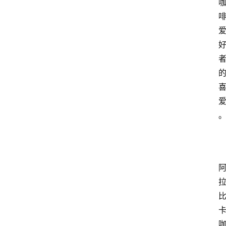
首
页
买
豆
豆
主
理
人