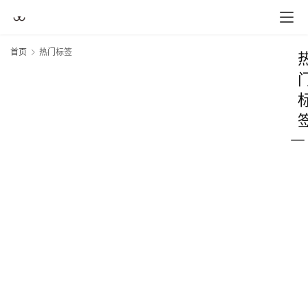
首页
热门标签
首
页
买
豆
豆
主
理
人
咖