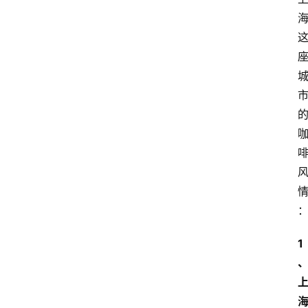
豆
主
理
人
咖
啡
旅
行
探
索
烘
1
焙
咖
啡