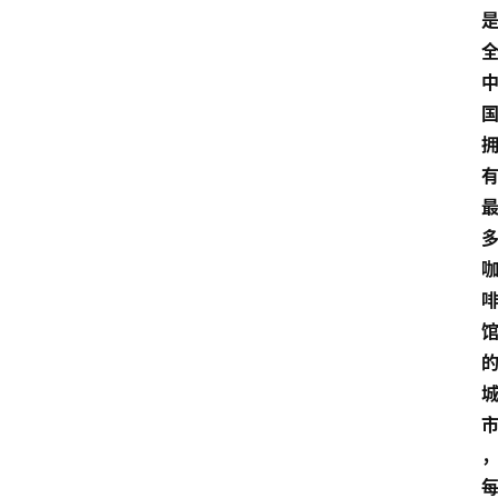
馆
推
荐