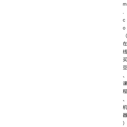
m
.
c
o
首
页
买
豆
豆
主
理
人
咖