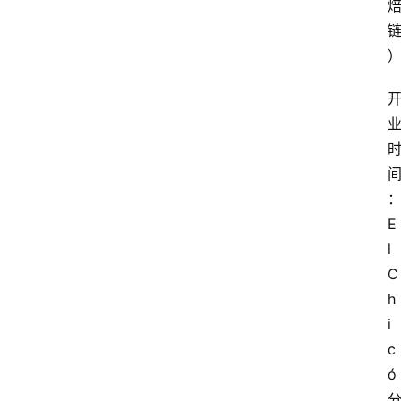
E
l 
C
h
i
c
ó