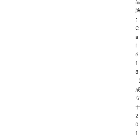
C
a
f
é
1
8
2
0
1