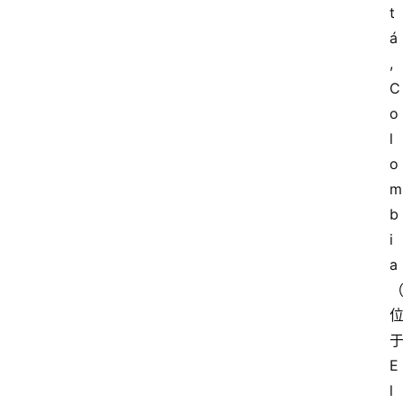
t
á
,
C
o
l
o
m
b
i
a
E
l 