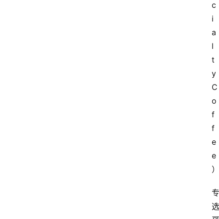
c
i
a
l
t
y 
C
o
f
f
e
e