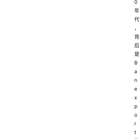
0
B
a
n
e
x
p
o
r
t