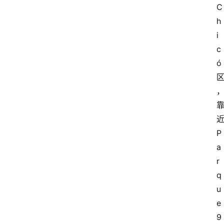
C
h
i
c
ó
P
a
r
q
u
e 
9