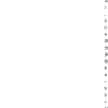
S
C
A
8
4
–
9
0
+