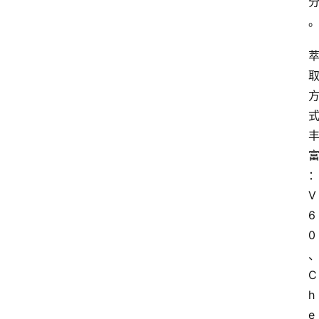
V
6
0
C
h
e