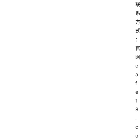
c
a
f
e
1
8
.
c
o