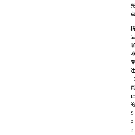
S
p
e