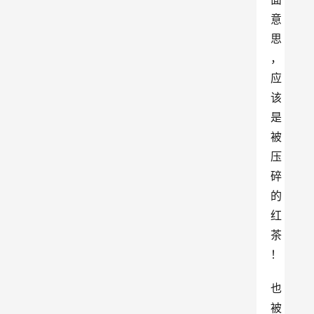
意
思
，
应
该
是
被
压
碎
的
红
茶
！
也
被