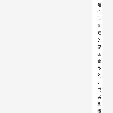
咱
们
冲
泡
喝
的
是
条
索
型
的
，
或
者
圆
粒