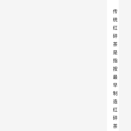
传
统
红
碎
茶
是
指
按
最
早
制
造
红
碎
茶