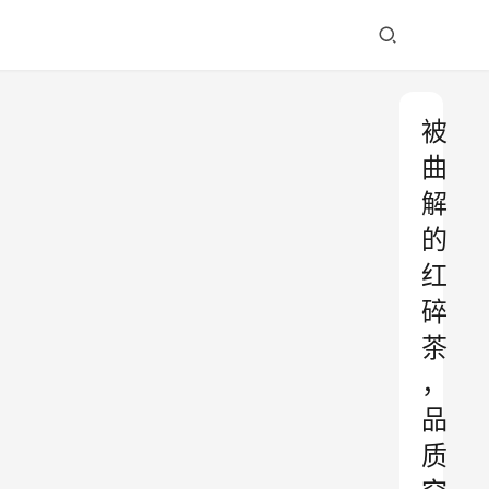
被
曲
解
的
红
碎
茶
，
品
质