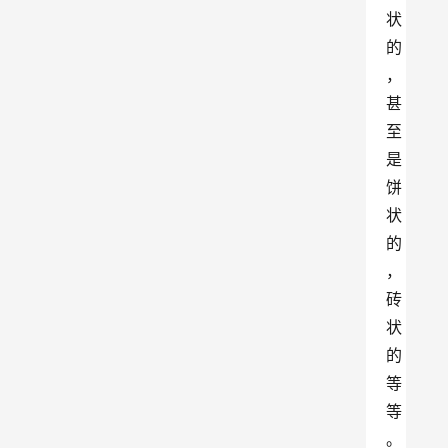
状
的
，
甚
至
是
饼
状
的
，
砖
状
的
等
等
。