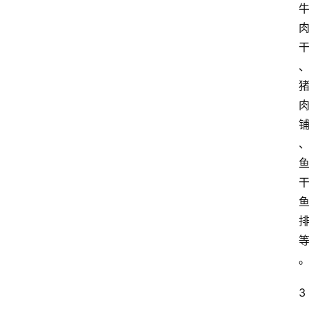
首
页
买
豆
豆
主
理
3
人