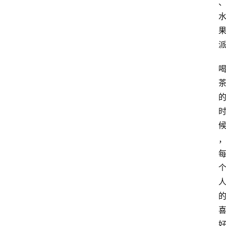
咖
啡
旅
行
探
索
烘
焙
咖
啡
馆
推
荐