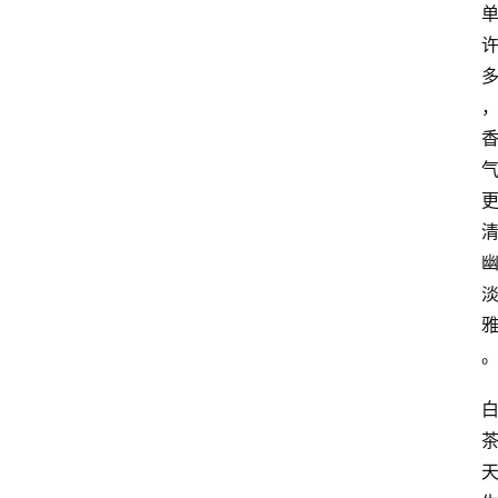
咖
啡
旅
行
探
索
烘
焙
咖
啡
馆
推
荐