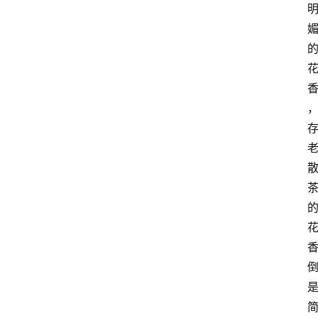
首
页
买
豆
豆
主
理
人