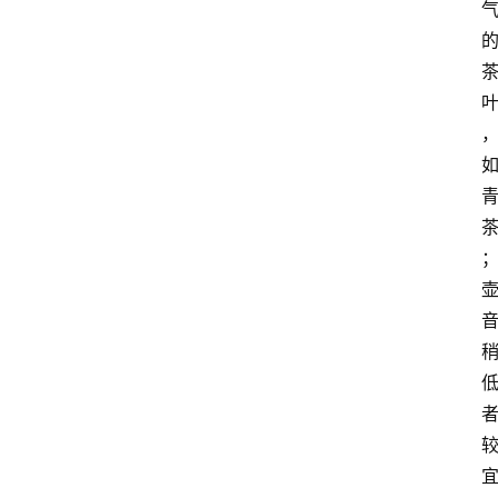
啡
旅
行
探
索
烘
焙
咖
啡
馆
推
荐