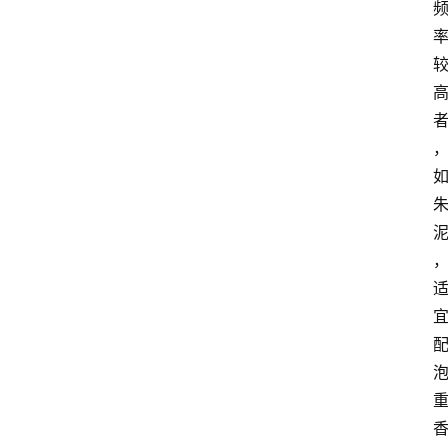
首
页
买
豆
豆
主
理
人
咖