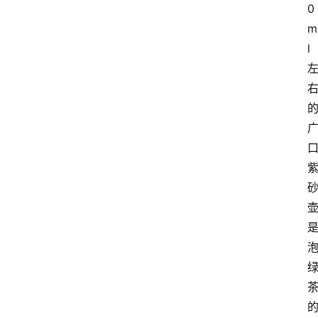
0
m
l