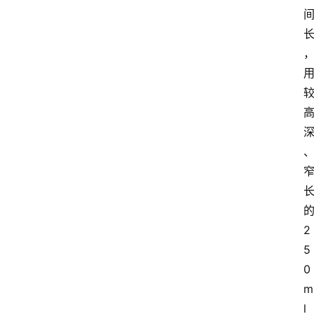
2
5
0
m
l