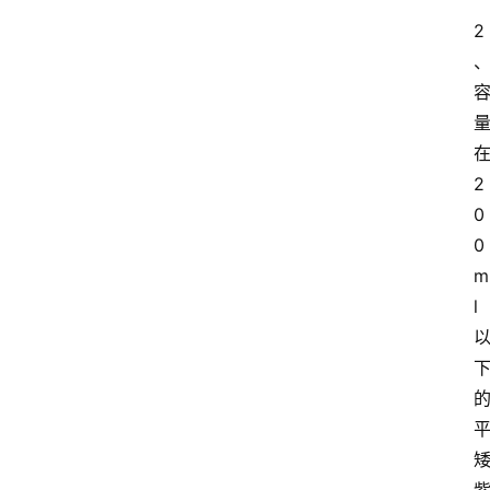
2
2
0
0
m
l