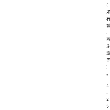
(
)
4
2
5