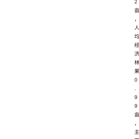
2
咖
啡
旅
行
探
索
烘
焙
0
咖
.
啡
9
馆
9
推
荐