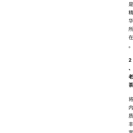
2
首
页
买
豆
豆
主
理
人