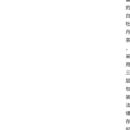
咖
啡
旅
行
探
索
烘
焙
咖
啡
馆
推
荐