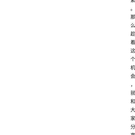
主
理
人
咖
啡
旅
行
探
索
烘
焙
咖
啡
馆