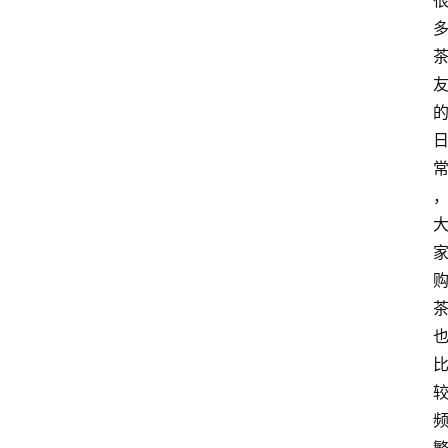
首
页
买
豆
豆