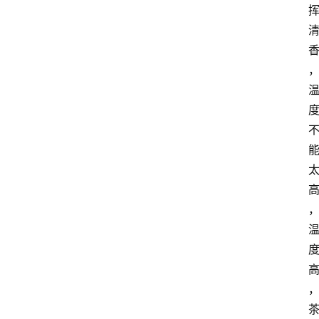
咖
啡
旅
行
探
索
烘
焙
咖
啡
馆
推
荐