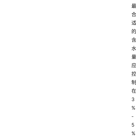
3
%
-
5
%