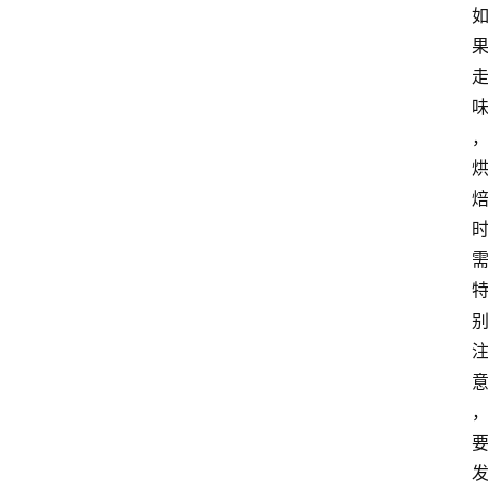
首
页
买
豆
豆
主
理
人