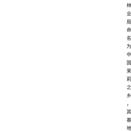
首
页
买
豆
豆
主
理
人