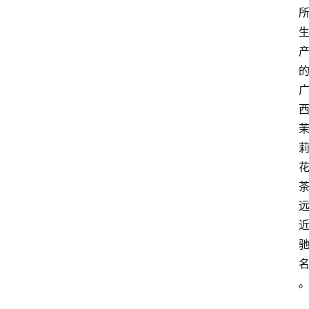
咖
啡
旅
行
探
索
烘
焙
咖
啡
馆
推
荐