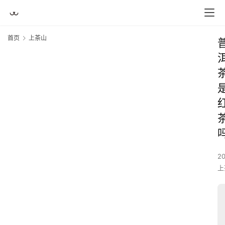
首页
上茶山
2
上