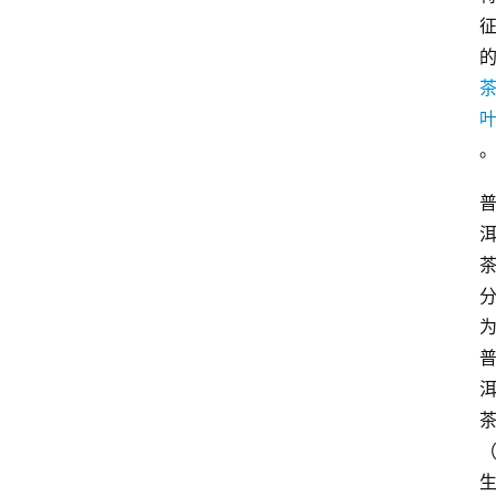
首
页
买
豆
豆
主
理
人
咖