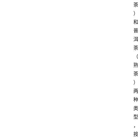
啡
旅
行
探
索
烘
焙
咖
啡
馆
推
荐