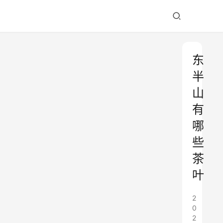
东
半
山
有
哪
些
茶
叶
2
0
2