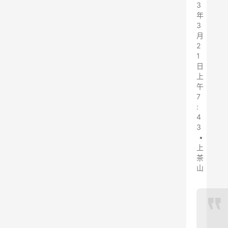
3
年
3
月
2
1
日
上
午
7
:
4
3
•
上
茶
山