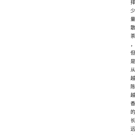
首
页
买
豆
豆
主
理
人