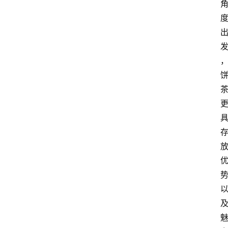
咖
啡
旅
行
探
索
烘
焙
咖
啡
馆
推
荐