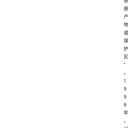
”
1
9
9
8