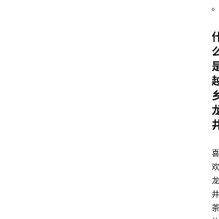
首
页
买
豆
豆
主
理
人