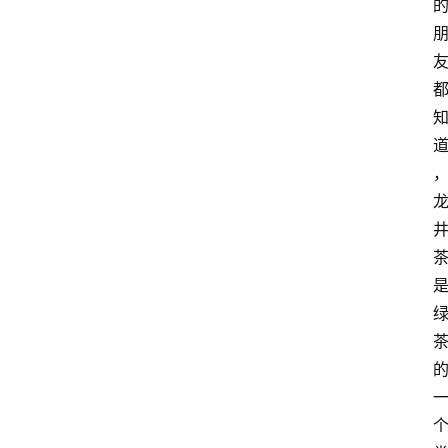
咖
啡
旅
行
探
索
烘
焙
咖
啡
馆
推
荐