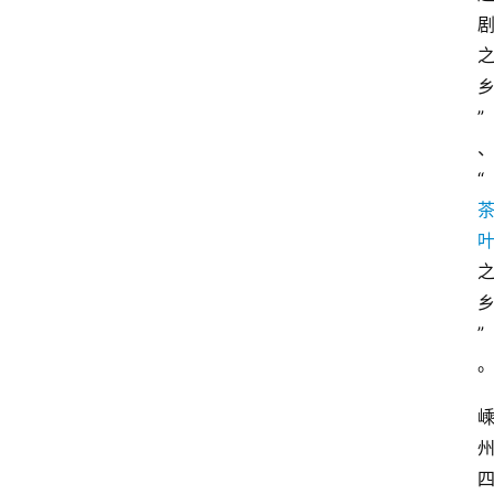
”
“
”