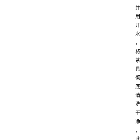
啡
旅
行
探
索
烘
焙
咖
啡
馆
推
荐