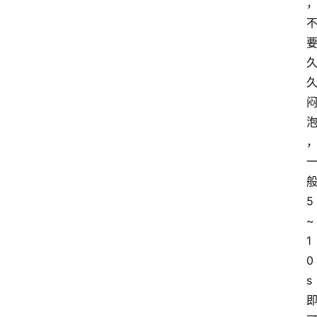
5
~
1
0
s