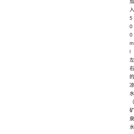
5
0
0
m
l