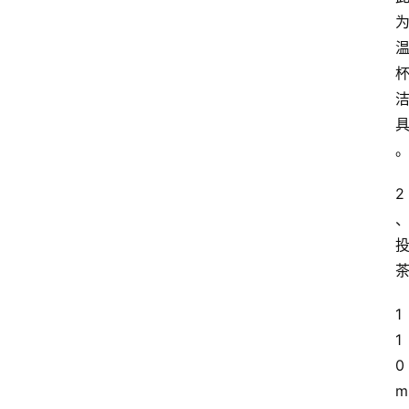
2
1
1
0
m