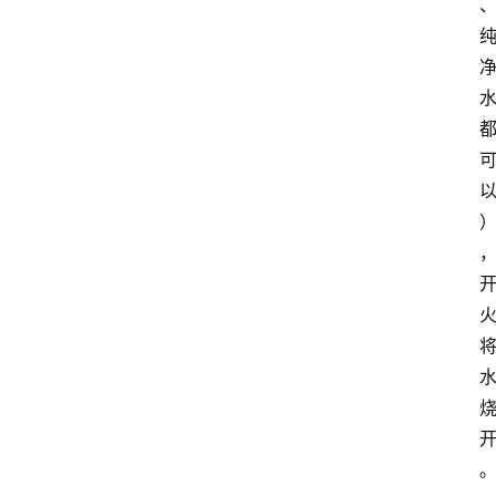
首
页
买
豆
豆
主
理
人
咖