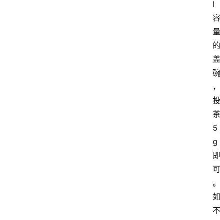
l
5
g