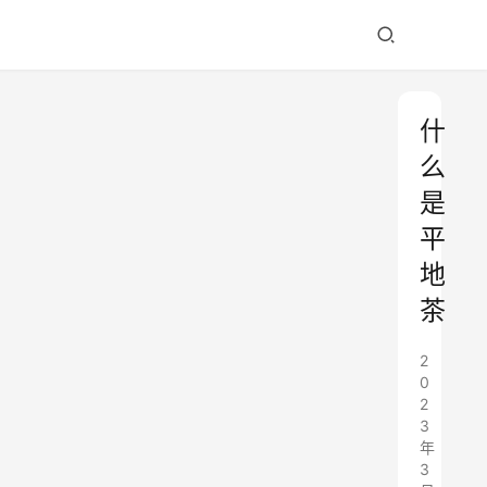
什
么
是
平
地
茶
2
0
2
3
年
3