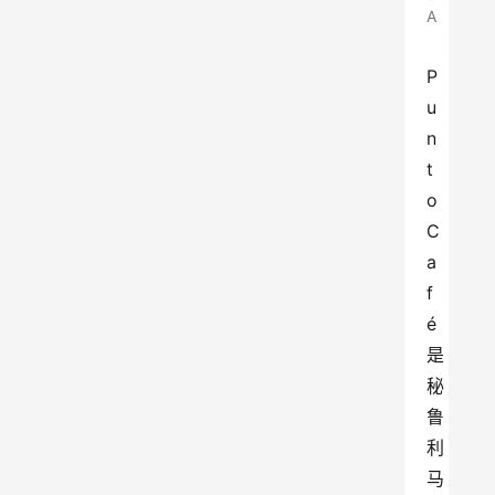
A
P
u
n
t
o 
C
a
f
é
是
秘
鲁
利
马