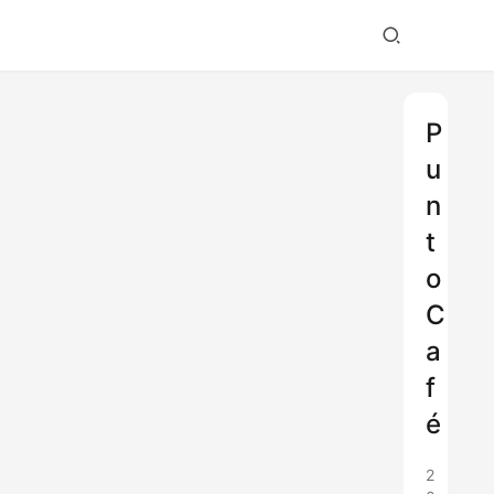
P
u
n
t
o
C
a
f
é
2