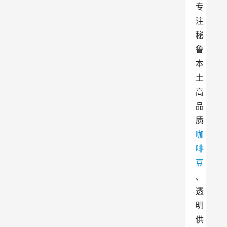
专
注
秘
鲁
本
土
高
品
质
咖
啡
豆
、
透
明
供