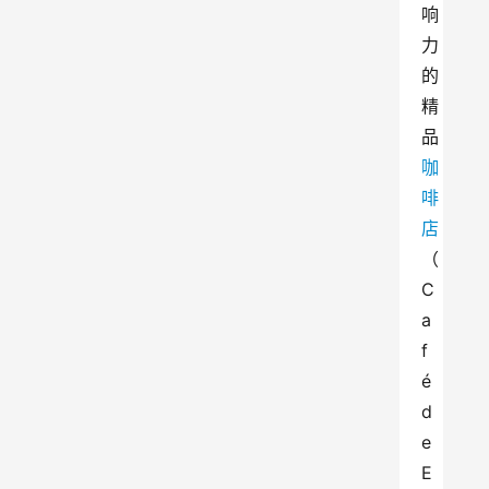
响
力
的
精
品
咖
啡
店
（
C
a
f
é
d
e 
E