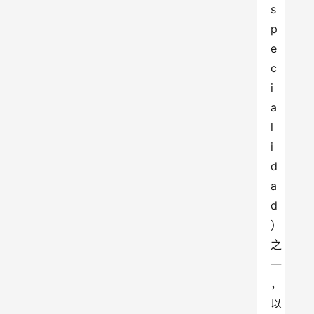
s
p
e
c
i
a
l
i
d
a
d
）
之
一
，
以