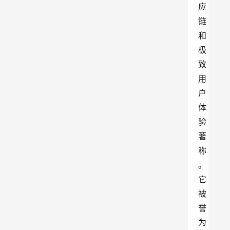
应
链
和
极
致
用
户
体
验
著
称
。
它
被
誉
为