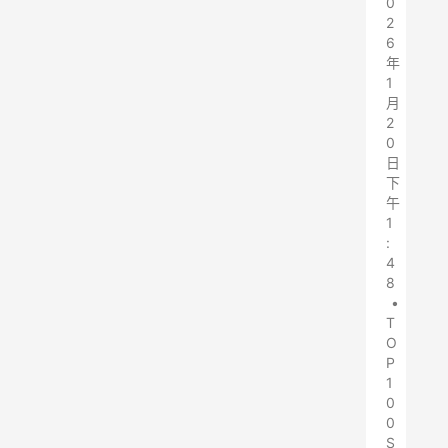
0
2
6
年
1
月
2
0
日
下
午
1
:
4
8
•
T
O
P
1
0
0
S