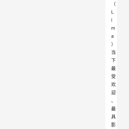
（
L
i
m
a
）
当
下
最
受
欢
迎
、
最
具
影