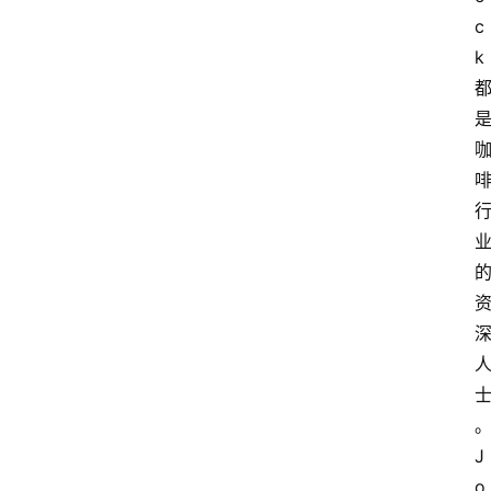
c
k
J
o