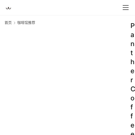
首页
咖啡馆推荐
P
a
n
t
h
e
r
o
f
f
e
e