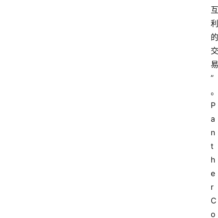
”
P
a
n
t
h
e
r 
C
o