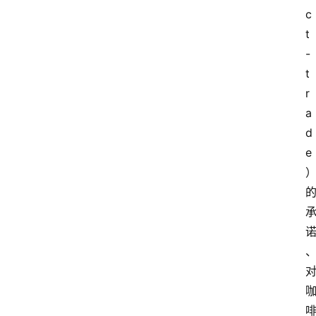
c
t
-
t
r
a
d
e