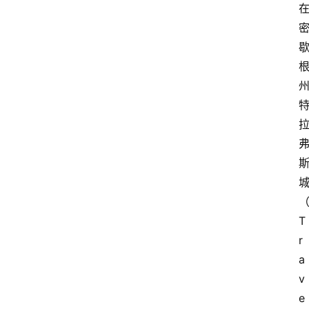
T
r
a
v
e