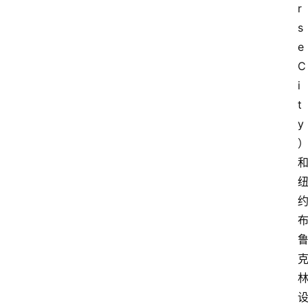
r
s
e 
C
i
t
y