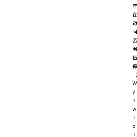
W
y
n
w
o
o
d