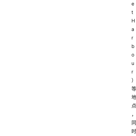
推
e
荐
t 
H
a
r
b
o
u
r