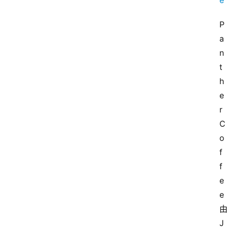
P
a
n
t
h
e
r 
C
o
f
f
e
e
J