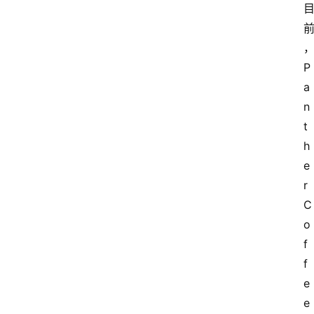
P
a
n
t
h
e
r 
C
o
f
f
e
e