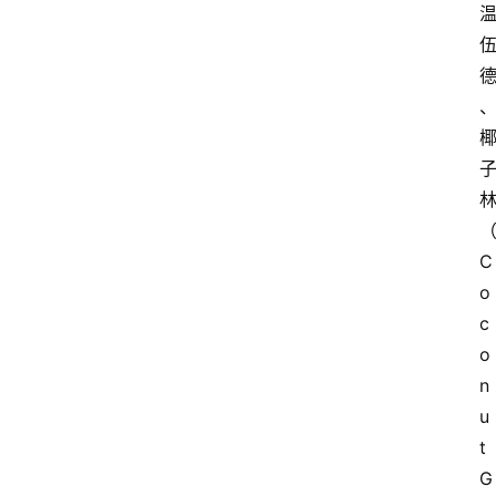
C
o
c
o
n
u
t 
G