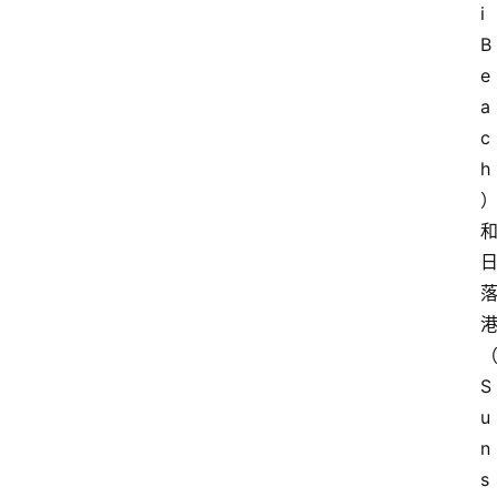
i 
主
B
理
e
人
a
c
咖
啡
h
旅
行
探
索
烘
焙
S
u
咖
n
啡
馆
s