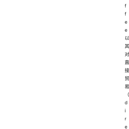
f
f
e
e
d
i
r
e