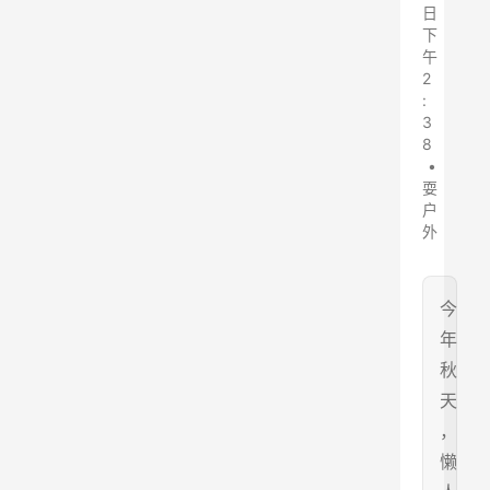
日
下
午
2
:
3
8
•
耍
户
外
今
年
秋
天
，
懒