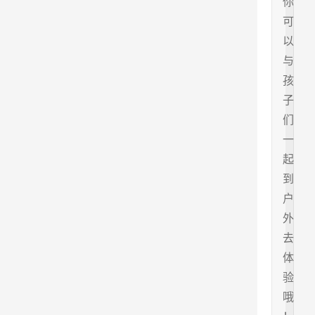
你
可
以
与
孩
子
们
一
起
到
户
外
去
体
验
哦