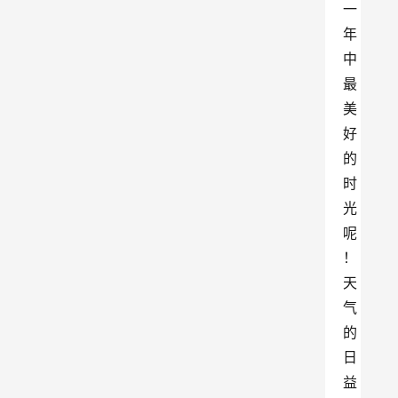
一
年
中
最
美
好
的
时
光
呢
！
天
气
的
日
益