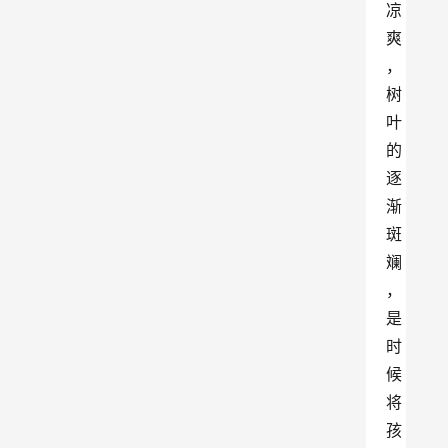
凉
爽
，
树
叶
的
逐
渐
斑
斓
，
是
时
候
将
孩