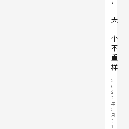
，
一
天
一
个
不
重
样
2
0
2
2
年
5
月
3
1