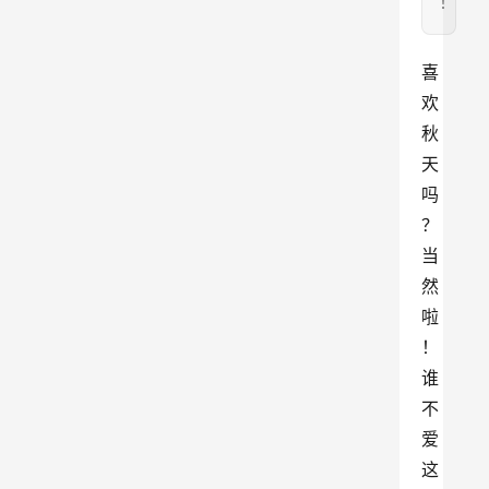
！
喜
欢
秋
天
吗
？
当
然
啦
！
谁
不
爱
这