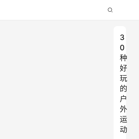
3
0
种
好
玩
的
户
外
运
动