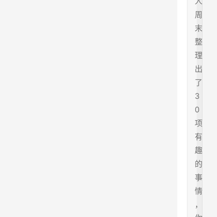
人
周
末
整
理
出
了
3
0
项
有
趣
的
事
情
，