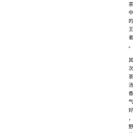
咖
啡
旅
行
探
索
烘
焙
咖
啡
馆
推
荐