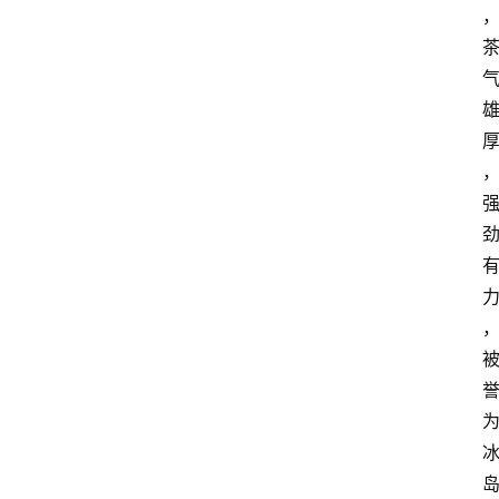
首
页
买
豆
豆
主
理
人