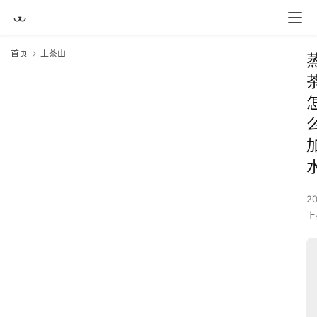
首页
上茶山
2
上