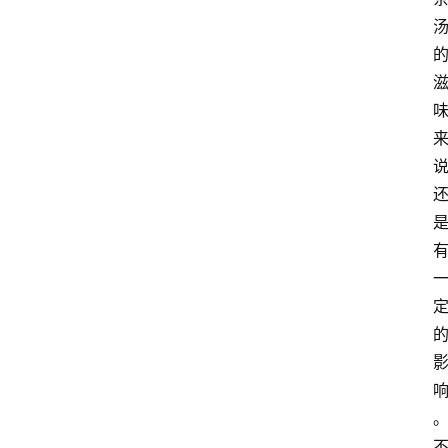
咖
啡
旅
行
探
索
烘
焙
咖
啡
馆
推
荐