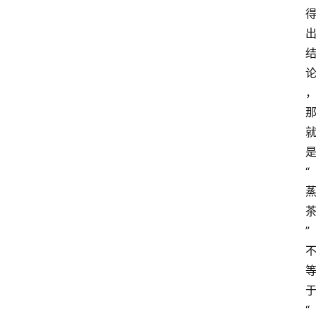
“
”
“