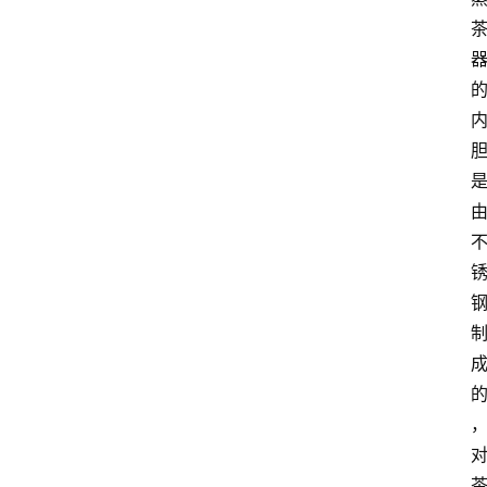
首
页
买
豆
豆
主
理
人