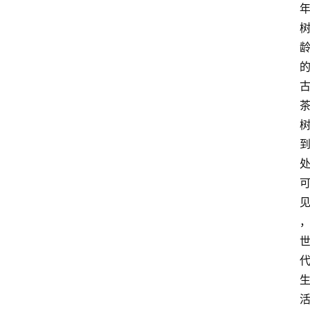
首
页
买
豆
豆
主
理
人