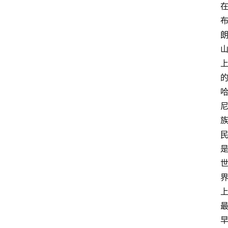
咖
啡
旅
行
探
索
烘
焙
咖
啡
馆
推
荐