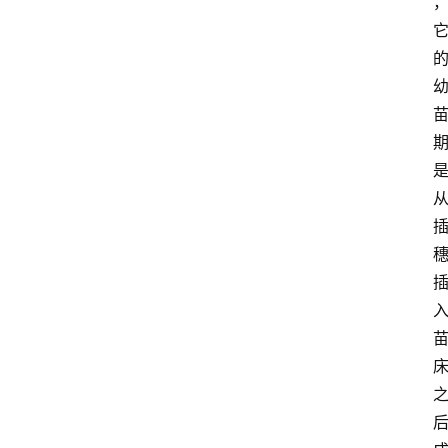
首
页
买
豆
豆
主
理
人