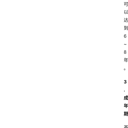
6
~
8
3
.