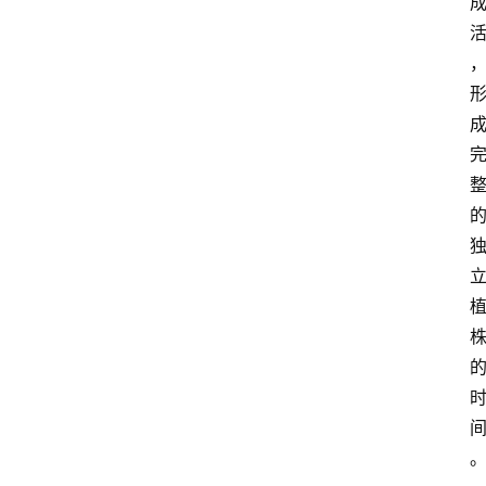
咖
啡
旅
行
探
索
烘
焙
咖
啡
馆
推
荐