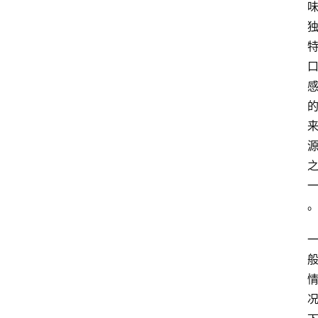
首
页
买
豆
豆
主
理
人