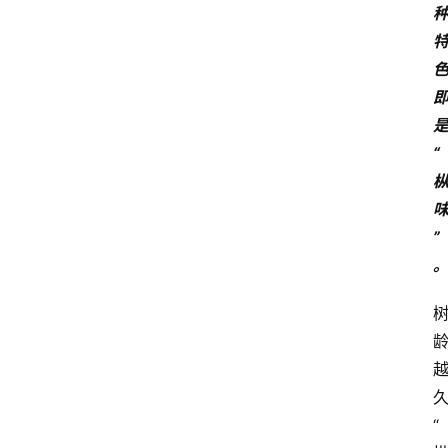
“
”
“