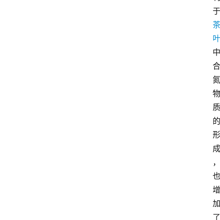
首
页
买
豆
豆
主
理
人