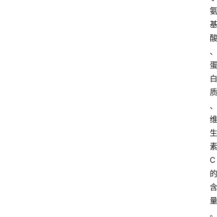
咖
啡
旅
行
探
索
烘
焙
咖
啡
C
馆
推
荐