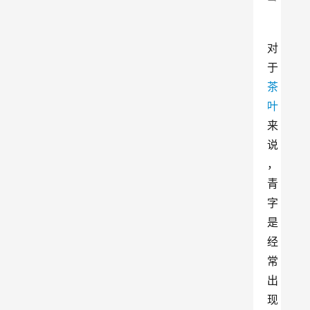
对
于
茶
叶
来
说
，
青
字
是
经
常
出
现