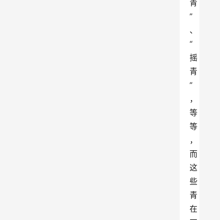
青
”
、
“
摇
青
”
，
等
等
，
而
这
些
青
在