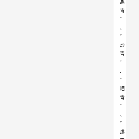
蒸
青
”
、
“
炒
青
”
、
“
晒
青
”
、
“
烘