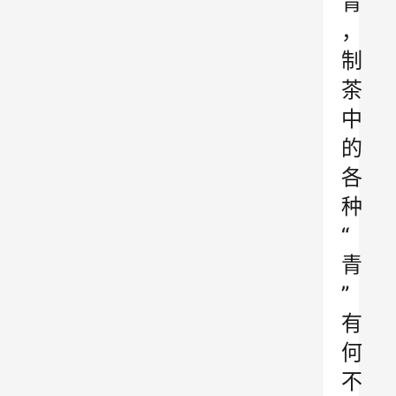
青
，
制
茶
中
的
各
种
“
青
”
有
何
不