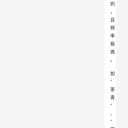
的
，
且
频
率
极
高
。
如
“
茶
青
”
、
“