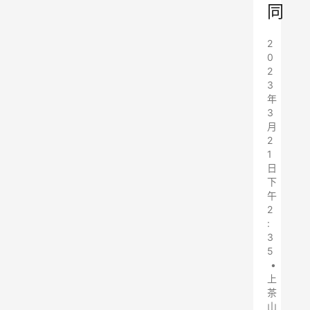
同
2
0
2
3
年
3
月
2
1
日
下
午
2
:
3
5
•
上
茶
山