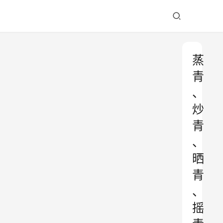
蒸
青
、
炒
青
、
晒
青
、
摇