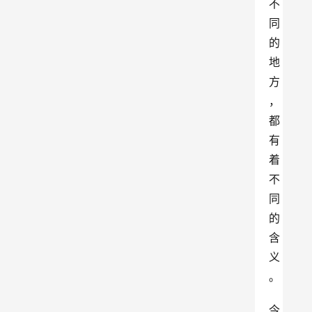
不
同
的
地
方
，
都
有
着
不
同
的
含
义
。
今