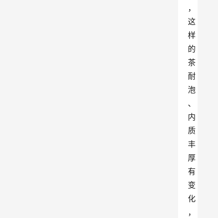
，
这
样
的
茶
耐
泡
、
内
质
丰
厚
有
变
化
，