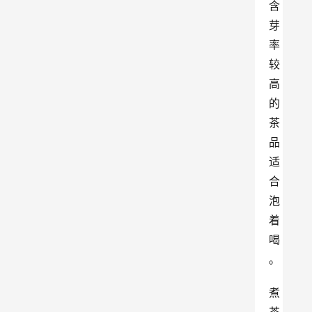
含
芽
率
较
高
的
茶
品
适
合
泡
着
喝
。
煮