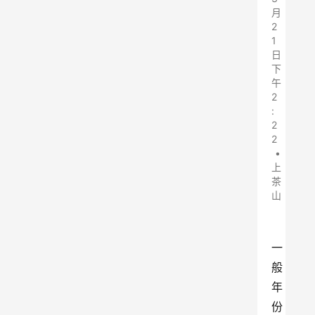
月
2
1
日
下
午
2
:
2
2
•
上
茶
山
一
般
年
份