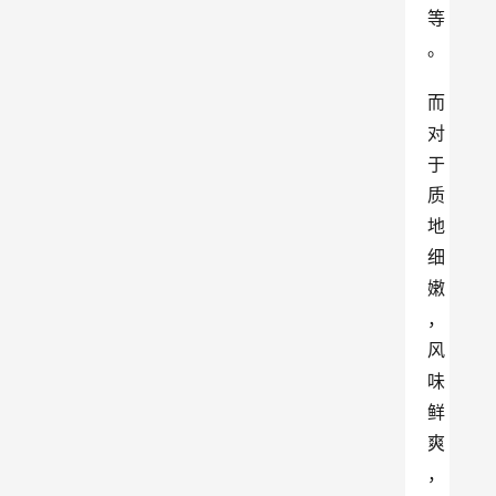
等
。
而
对
于
质
地
细
嫩
，
风
味
鲜
爽
，