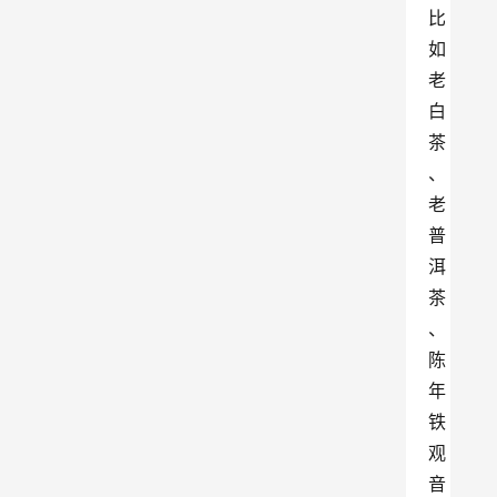
比
如
老
白
茶
、
老
普
洱
茶
、
陈
年
铁
观
音