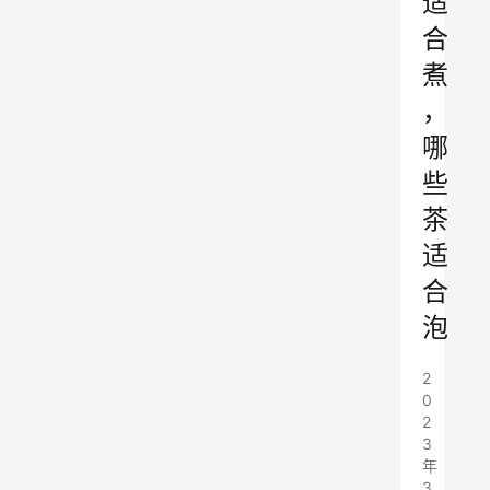
适
合
煮
，
哪
些
茶
适
合
泡
2
0
2
3
年
3