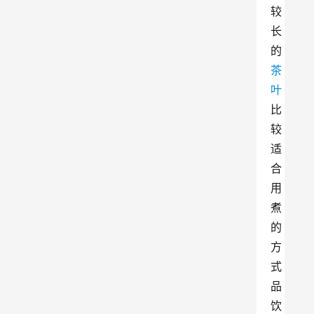
较
长
的
茶
叶
比
较
适
合
用
煮
的
方
式
品
饮