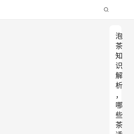
泡
茶
知
识
解
析
，
哪
些
茶