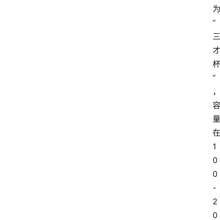
“
”
1
0
0
-
2
0