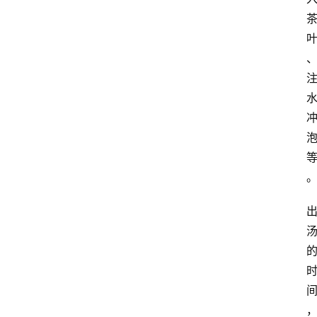
旅
行
探
索
烘
焙
咖
啡
馆
推
荐