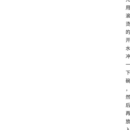
首
页
买
豆
豆
主
理
人
咖
啡