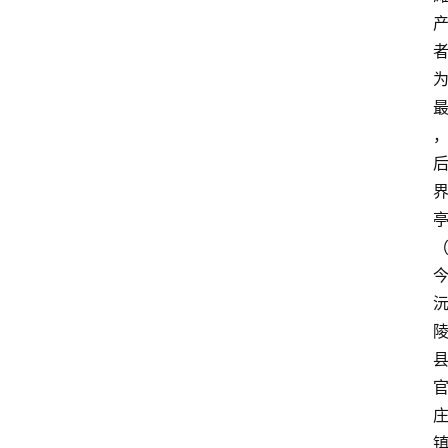
首
页
买
豆
豆