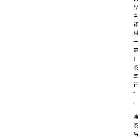
主
理
人
咖
啡
旅
行
探
索
烘
”
焙
咖
啡
馆