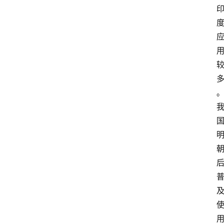
主
理
人
咖
啡
旅
行
探
索
烘
焙
咖
啡
馆