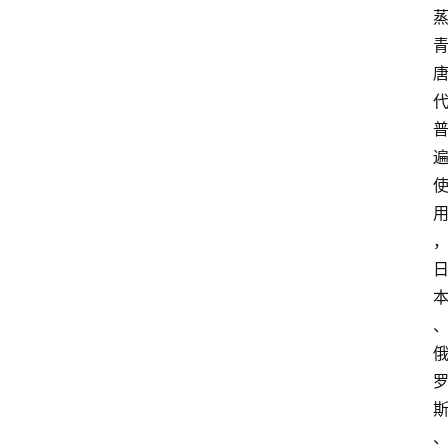
首
页
买
豆
豆