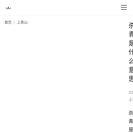
首页
上茶山
2
上