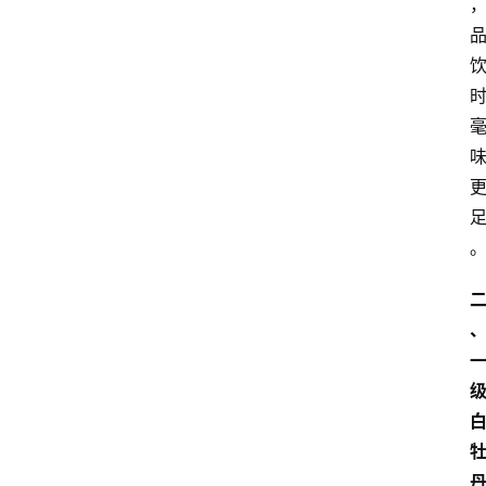
理
人
咖
啡
旅
行
探
索
烘
焙
咖
啡
馆
推
荐