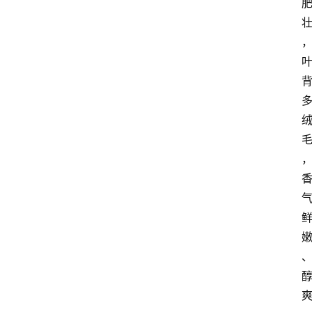
首
页
买
豆
豆
主