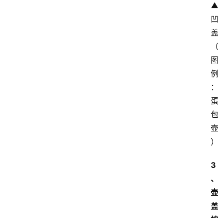
▲
首
页
3
买
豆
豆