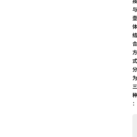
主
理
人
咖
啡
旅
行
探
索
烘
焙
咖
啡
馆