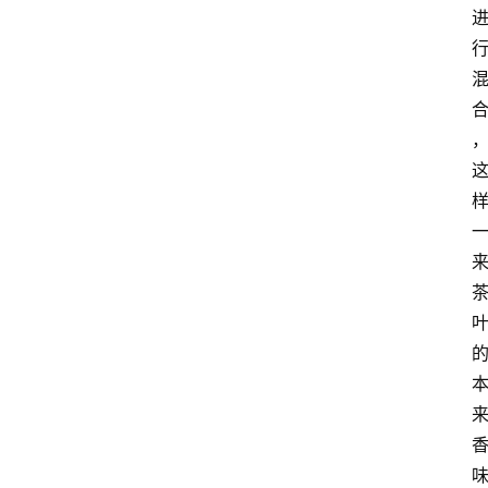
首
页
买
豆
豆
主