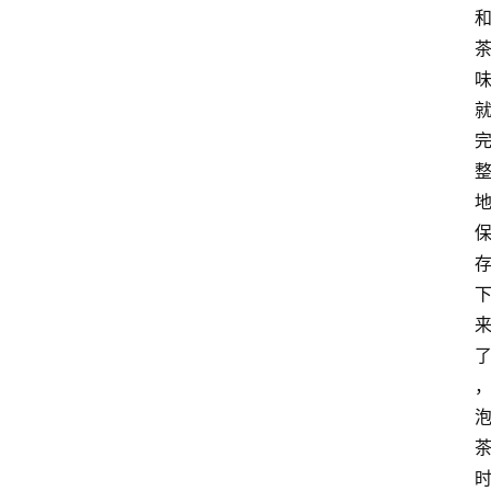
理
人
咖
啡
旅
行
探
索
烘
焙
咖
啡
馆
推
荐