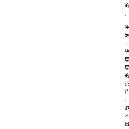
首
页
买
豆
豆
主