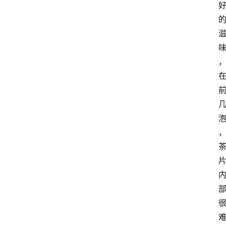
理
人
咖
啡
旅
行
探
索
烘
焙
咖
啡
馆
推
荐