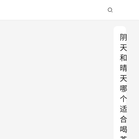
阴
天
和
晴
天
哪
个
适
合
喝