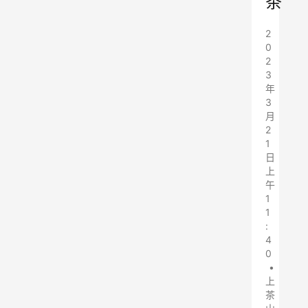
茶
2
0
2
3
年
3
月
2
1
日
上
午
1
1
:
4
0
•
上
茶