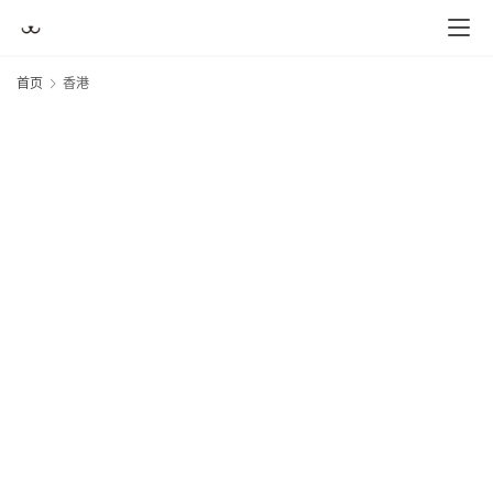
首页
香港
首
页
买
豆
豆
主
理
人
咖
啡