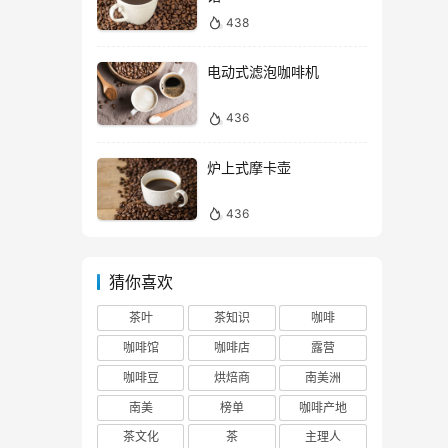
438
电动式滤泡咖啡机
436
炉上式摩卡壶
436
猜你喜欢
茶叶
茶知识
咖啡
咖啡馆
咖啡店
露营
咖啡豆
烘焙商
南美洲
南美
榜单
咖啡产地
茶文化
茶
主理人