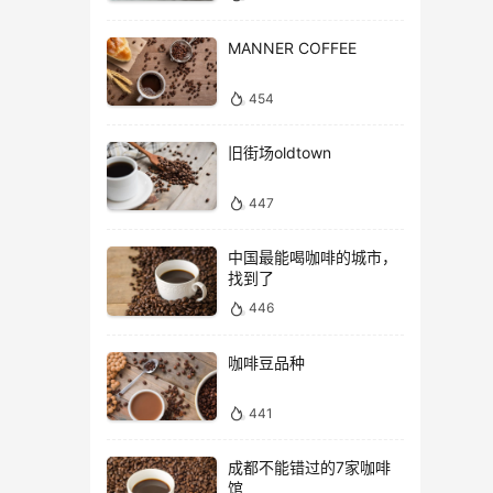
MANNER COFFEE
454
旧街场oldtown
447
中国最能喝咖啡的城市，
找到了
446
咖啡豆品种
441
成都不能错过的7家咖啡
馆