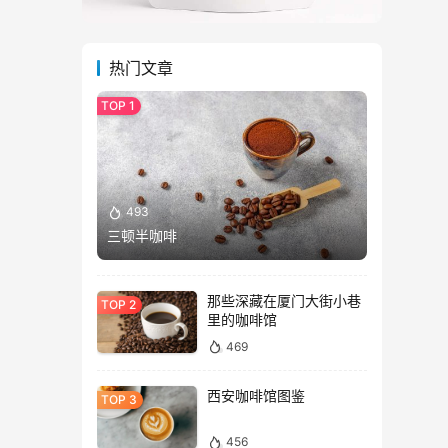
热门文章
493
三顿半咖啡
那些深藏在厦门大街小巷
里的咖啡馆
469
西安咖啡馆图鉴
456