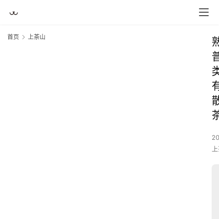
首页
上茶山
2
上