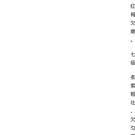
首
页
买
豆
豆
主
理
人
咖