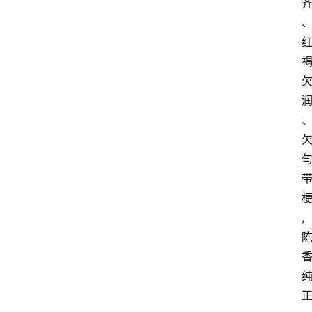
啡
旅
行
探
索
烘
焙
咖
啡
馆
,
推
荐