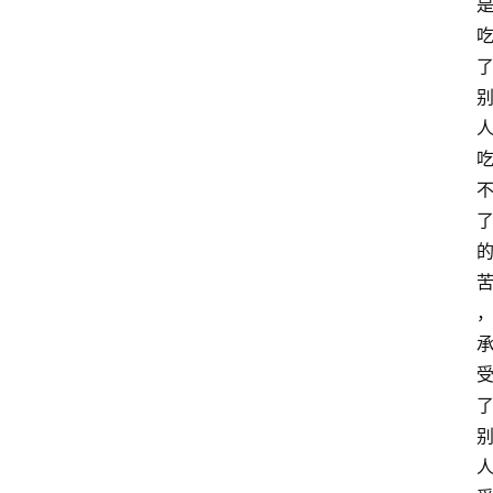
首
页
买
豆
豆
主
理
人