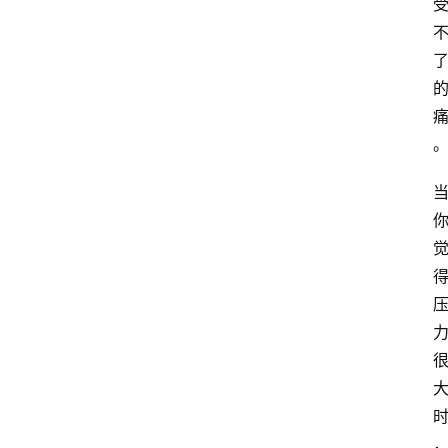
咖
啡
旅
行
探
索
烘
焙
咖
啡
馆
推
荐