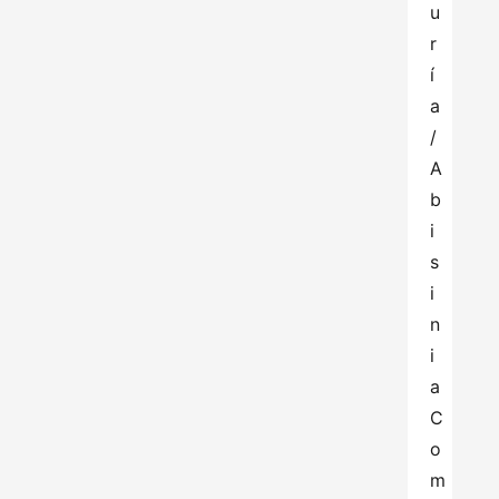
u
r
í
a
/
A
b
i
s
i
n
i
a 
C
o
m