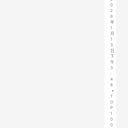
0
2
6
年
1
月
1
3
日
下
午
3
:
4
8
•
T
O
P
1
0
0