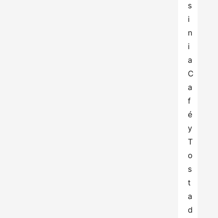
s
i
n
i
a 
C
a
f
é
y 
T
o
s
t
a
d