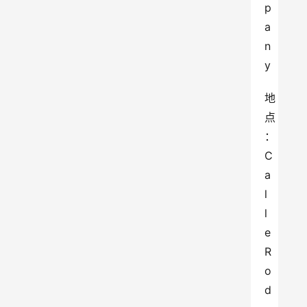
p
a
n
y
地
点
：
C
a
l
l
e 
R
o
d