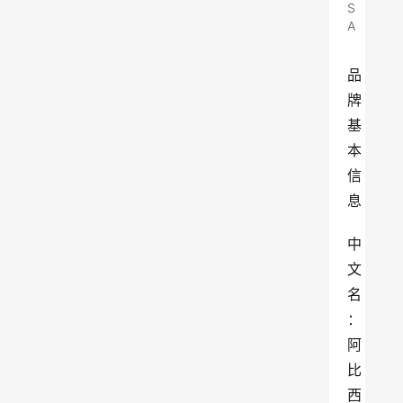
S
A
品
牌
基
本
信
息
中
文
名
：
阿
比
西