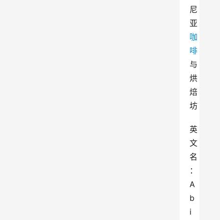
尼
亚
咖
啡
与
烘
焙
坊
英
文
名
：
A
b
i