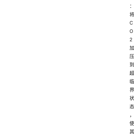
C
O
2