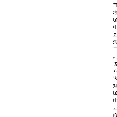
探
索
烘
焙
咖
啡
馆
推
荐