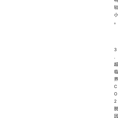
3
.
C
O
2