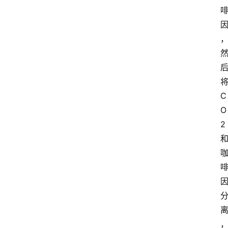
首
页
买
豆
C
豆
O
2
主
理
人
咖
啡
旅
行