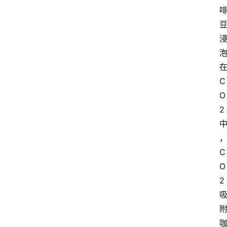
C
O
2
C
O
2