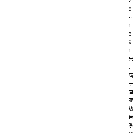
7
5
~
1
6
9
首
1
页
买
豆
豆
主
理
人
咖