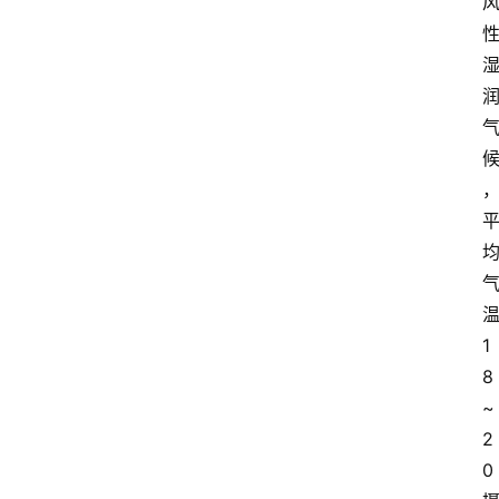
啡
旅
行
探
索
烘
焙
咖
啡
馆
1
推
8
荐
~
2
0