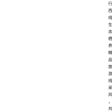
人
咖
啡
旅
行
探
索
烘
焙
咖
啡
馆
推
荐