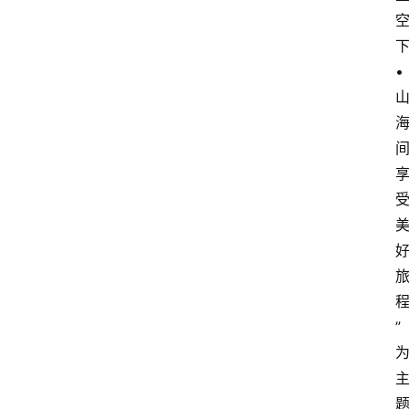
•
间
”