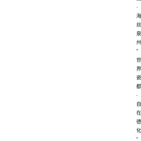
·
”
·
”