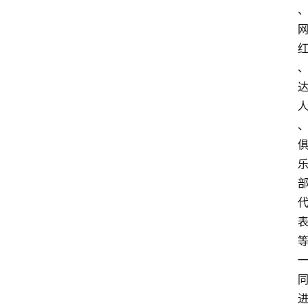
首
页
买
豆
豆
主
理