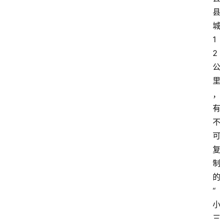
1
2
“