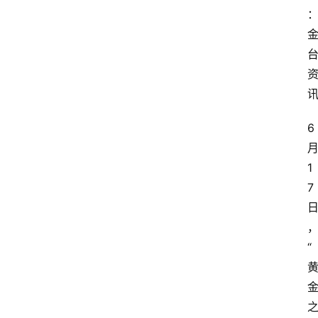
6
1
7
“