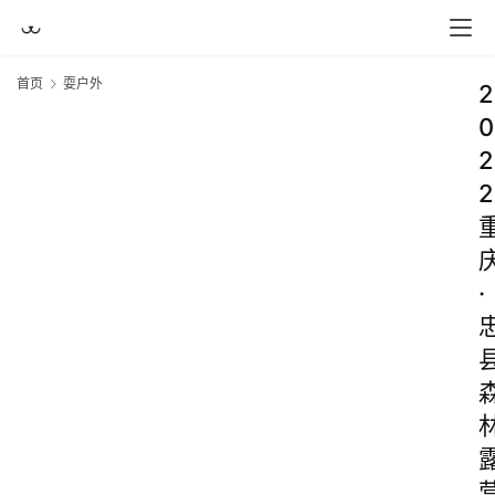
首页
耍户外
2
0
2
2
·