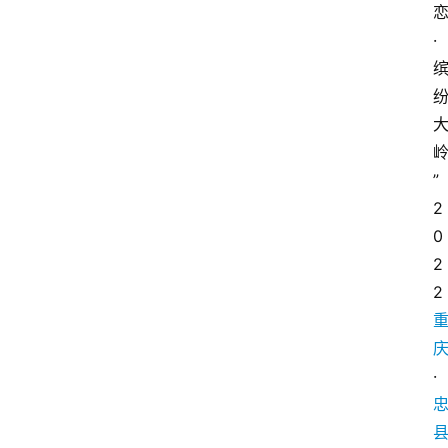
·
”
2
0
2
2
·