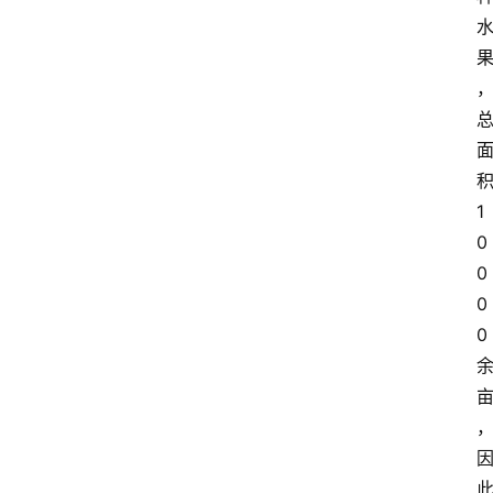
咖
啡
旅
行
探
索
1
烘
0
焙
0
0
咖
0
啡
馆
推
荐