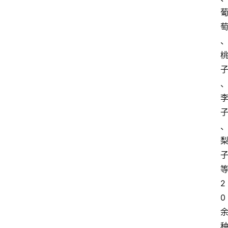
首
页
买
豆
豆
2
主
0
理
人