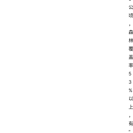
5
3
%
“