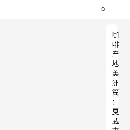
咖
啡
产
地
美
洲
篇
：
夏
威