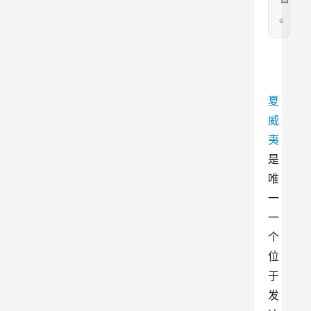
。
夏
威
夷
是
唯
一
一
个
位
于
发