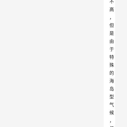
不
高
，
但
是
由
于
特
殊
的
海
岛
型
气
候
，