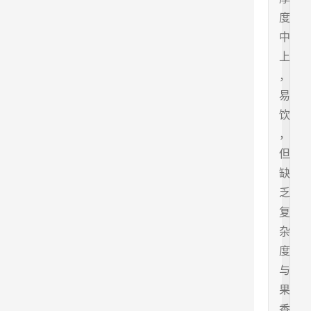
度
中
上
，
易
饮
，
但
缺
乏
复
杂
度
与
果
香