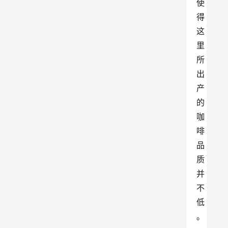
使
得
这
里
所
出
产
的
咖
啡
品
质
并
不
低
。