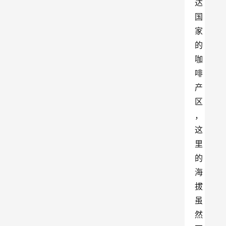
达
国
家
的
咖
啡
产
区
，
这
里
的
海
拔
虽
然