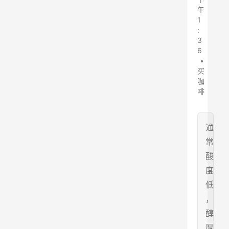
午
1
:
3
6
•
买
咖
啡
通
常
酸
度
低
，
醇
厚