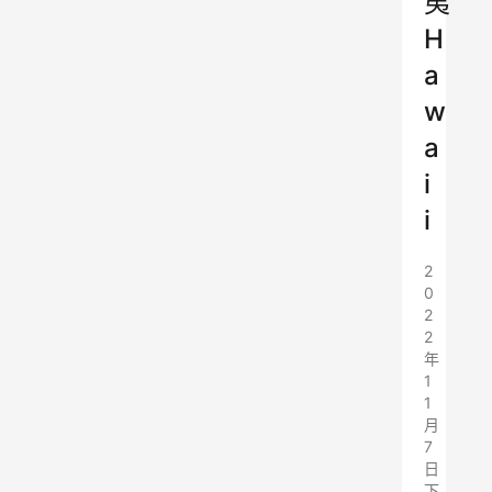
夷
H
a
w
a
i
i
2
0
2
2
年
1
1
月
7
日
下