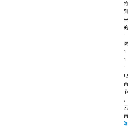
“
1
1
”