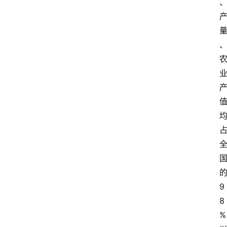
9
8
%