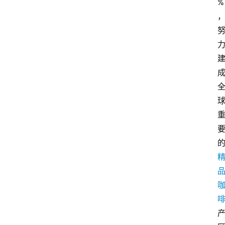
%
首
页
买
豆
豆
主
理
人
咖