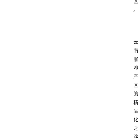
啡
旅
行
探
索
烘
焙
咖
啡
馆
推
荐